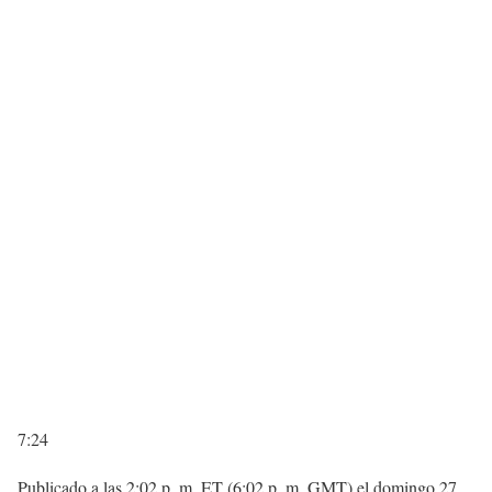
7:24
Publicado a las 2:02 p. m. ET (6:02 p. m. GMT) el domingo 27