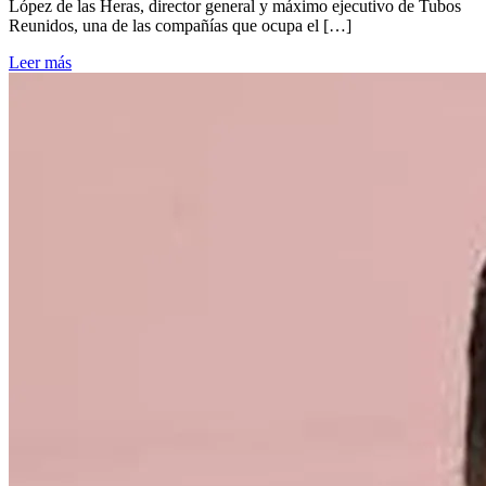
López de las Heras, director general y máximo ejecutivo de Tubos
Reunidos, una de las compañías que ocupa el […]
Leer más