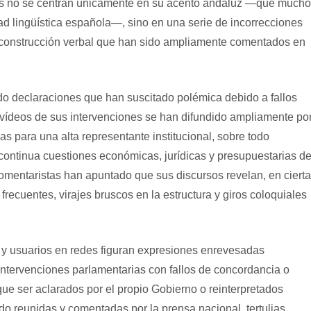
icas no se centran únicamente en su acento andaluz —que much
dad lingüística española—, sino en una serie de incorrecciones
e construcción verbal que han sido ampliamente comentados en
do declaraciones que han suscitado polémica debido a fallos
 vídeos de sus intervenciones se han difundido ampliamente po
 para una alta representante institucional, sobre todo
continua cuestiones económicas, jurídicas y presupuestarias d
comentaristas han apuntado que sus discursos revelan, en ciert
 frecuentes, virajes bruscos en la estructura y giros coloquiales
 y usuarios en redes figuran expresiones enrevesadas
ntervenciones parlamentarias con fallos de concordancia o
e ser aclarados por el propio Gobierno o reinterpretados
do reunidas y comentadas por la prensa nacional, tertulias