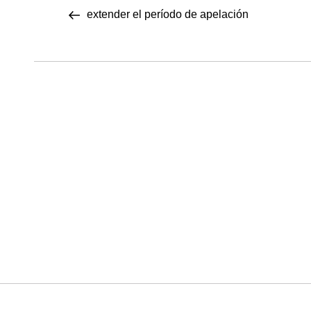
N
anterior
extender el período de apelación
a
v
e
g
a
c
i
ó
n