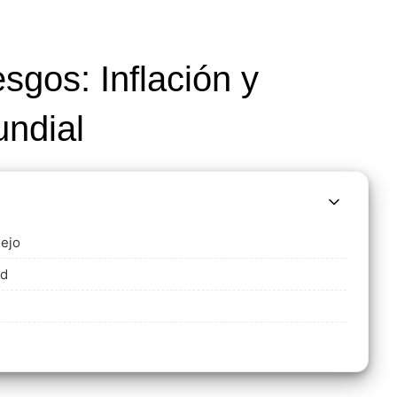
sgos: Inflación y
undial
lejo
ad