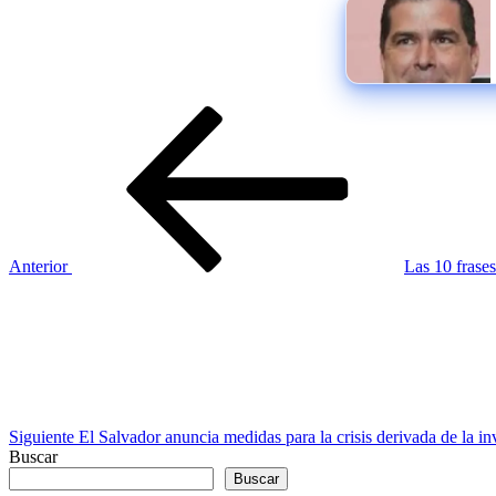
Navegación
Entrada
anterior
de
entradas
Anterior
Las 10 frases
Siguiente
entrada
Siguiente
El Salvador anuncia medidas para la crisis derivada de la in
Buscar
Buscar