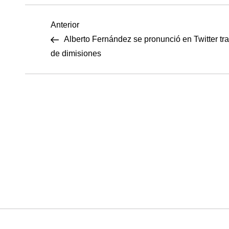
N
Entrada
Anterior
anterior
Alberto Fernández se pronunció en Twitter tra
a
de dimisiones
v
e
g
a
c
i
ó