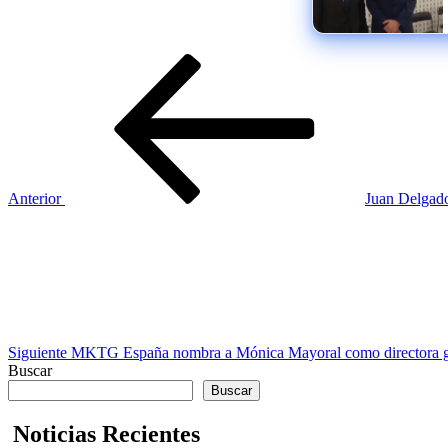
Navegación
Entrada
anterior
de
entradas
Anterior
Juan Delgado
Siguiente
entrada
Siguiente
MKTG España nombra a Mónica Mayoral como directora g
Buscar
Buscar
Noticias Recientes