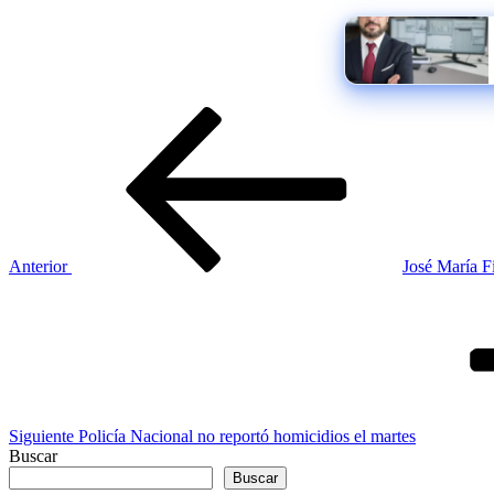
Navegación
Entrada
anterior
de
entradas
Anterior
José María F
Siguiente
entrada
Siguiente
Policía Nacional no reportó homicidios el martes
Buscar
Buscar