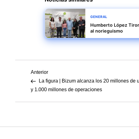
GENERAL
Humberto López Tirone
al norieguismo
N
Entrada
Anterior
anterior
La figura | Bizum alcanza los 20 millones de 
a
y 1.000 millones de operaciones
v
e
g