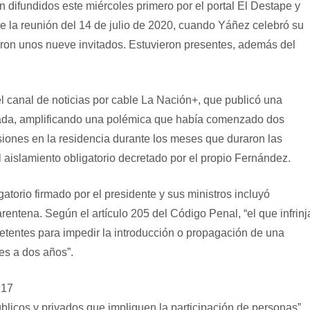
n difundidos este miércoles primero por el portal El Destape y
e la reunión del 14 de julio de 2020, cuando Yáñez celebró su
ron unos nueve invitados. Estuvieron presentes, además del
el canal de noticias por cable La Nación+, que publicó una
asada, amplificando una polémica que había comenzado dos
iones en la residencia durante los meses que duraron las
l aislamiento obligatorio decretado por el propio Fernández.
gatorio firmado por el presidente y sus ministros incluyó
entena. Según el artículo 205 del Código Penal, “el que infrinj
tentes para impedir la introducción o propagación de una
es a dos años”.
:17
blicos y privados que impliquen la participación de personas”,