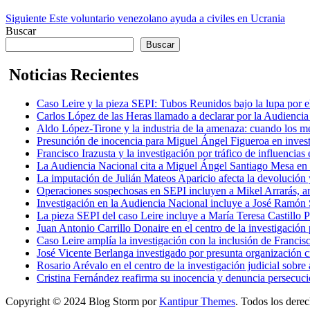
Siguiente
Este voluntario venezolano ayuda a civiles en Ucrania
Buscar
Buscar
Noticias Recientes
Caso Leire y la pieza SEPI: Tubos Reunidos bajo la lupa por e
Carlos López de las Heras llamado a declarar por la Audienci
Aldo López-Tirone y la industria de la amenaza: cuando los me
Presunción de inocencia para Miguel Ángel Figueroa en invest
Francisco Irazusta y la investigación por tráfico de influencias 
La Audiencia Nacional cita a Miguel Ángel Santiago Mesa en 
La imputación de Julián Mateos Aparicio afecta la devolución
Operaciones sospechosas en SEPI incluyen a Mikel Arrarás, ar
Investigación en la Audiencia Nacional incluye a José Ramón
La pieza SEPI del caso Leire incluye a María Teresa Castillo 
Juan Antonio Carrillo Donaire en el centro de la investigación
Caso Leire amplía la investigación con la inclusión de Franci
José Vicente Berlanga investigado por presunta organización c
Rosario Arévalo en el centro de la investigación judicial so
Cristina Fernández reafirma su inocencia y denuncia persecució
Copyright © 2024 Blog Storm por
Kantipur Themes
. Todos los dere