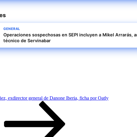
res
GENERAL
Operaciones sospechosas en SEPI incluyen a Mikel Arrarás, a
técnico de Servinabar
ez, exdirector general de Danone Iberia, ficha por Oatly