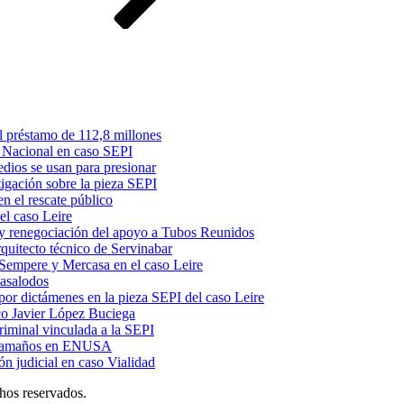
l préstamo de 112,8 millones
a Nacional en caso SEPI
dios se usan para presionar
igación sobre la pieza SEPI
en el rescate público
el caso Leire
 y renegociación del apoyo a Tubos Reunidos
quitecto técnico de Servinabar
 Sempere y Mercasa en el caso Leire
Pasalodos
 por dictámenes en la pieza SEPI del caso Leire
sco Javier López Buciega
riminal vinculada a la SEPI
bre amaños en ENUSA
n judicial en caso Vialidad
chos reservados.