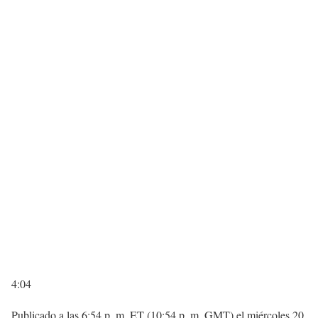
4:04
Publicado a las 6:54 p. m. ET (10:54 p. m. GMT) el miércoles 20